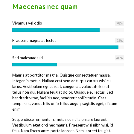
Maecenas nec quam
Vivamus vel odio
78
%
Praesent magna ac lectus
95
%
Sed malesuada id
40
%
Mauris at porttitor magna. Quisque consectetuer massa.
Integer in metus. Nullam erat sem ac turpis cursus wisi eu
lacus. Vestibulum egestas at, congue at, vulputate leo ut
tellus non dui. Nullam feugiat dolor. Quisque eu lectus. Sed
hendrerit vitae, facilisis nec, hendrerit sollicitudin. Cras
tempus et, varius felis odio tellus augue, sagittis eget, dictum
enim.
Suspendisse fermentum, metus eu nulla ornare laoreet.
Vestibulum eget orci nec mauris. Praesent wisi nibh wisi, id
felis. Nam libero ante, porta laoreet. Nam laoreet feugiat.