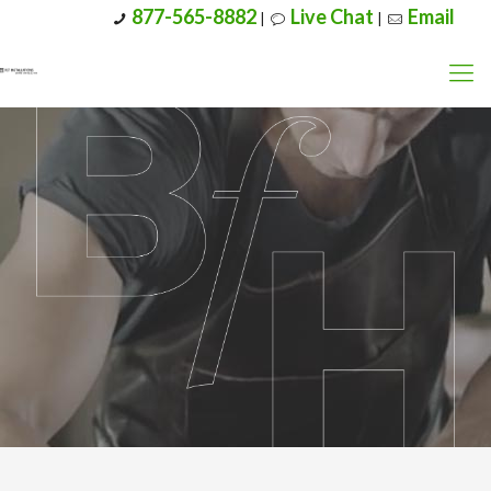
877-565-8882
Live Chat
Email
|
|